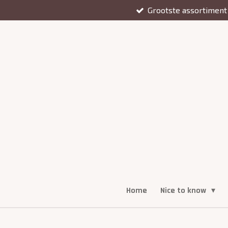
Grootste assortiment
Ga
direct
naar
de
hoofdinhoud
Home
Nice to know